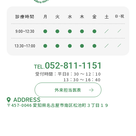
診療時間
月
火
水
木
金
土
日・祝
9:00~12:30
●
●
●
●
●
／
／
13:30~17:00
●
●
●
●
●
／
／
052-811-1151
受付時間：平日8：30 ～ 12：10
13：30 ～ 16：40
外来担当医表
〒457-0046 愛知県名古屋市南区松池町３丁目１９