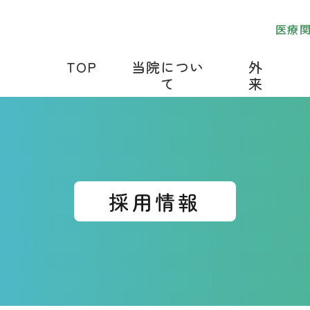
医療
TOP
当院につい
外
て
来
採用情報