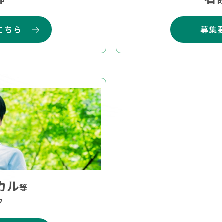
こちら
募集
カル
等
フ