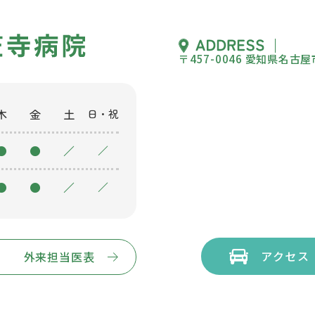
〒457-0046 愛知県名
木
金
土
日・祝
●
●
／
／
●
●
／
／
アクセス
外来担当医表