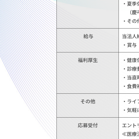
・夏季
（慶弔
・その
給与
当法人
・賞与
福利厚生
・健康
・診療
・当直
・食費
その他
・ライ
・気軽
応募受付
エント
≪医療