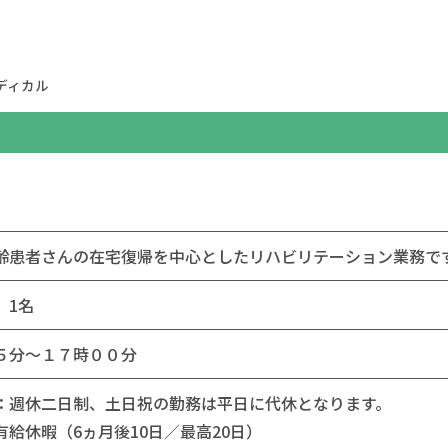
ディカル
齢患者さんの在宅復帰を中心としたリハビリテーション業務で
】1名
５分～１７時００分
：週休二日制、土日祝の勤務は平日に代休となります。
有給休暇（6ヵ月後10日／最高20日）