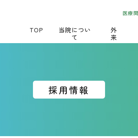
医療
TOP
当院につい
外
て
来
採用情報