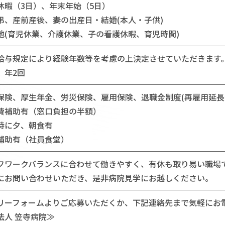
休暇（3日）、年末年始（5日）
、産前産後、妻の出産日・結婚(本人・子供)
他(育児休業、介護休業、子の看護休暇、育児時間)
給与規定により経験年数等を考慮の上決定させていただきます
 年2回
保険、厚生年金、労災保険、雇用保険、退職金制度(再雇用延長
費補助有（窓口負担の半額）
時に夕、朝食有
補助有（社員食堂）
フワークバランスに合わせて働きやすく、有休も取り易い職場
にお問い合わせいただき、是非病院見学にお越しください。
リーフォームよりご応募いただくか、下記連絡先まで気軽にお
法人 笠寺病院≫