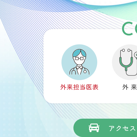
外来担当医表
外 
アクセス