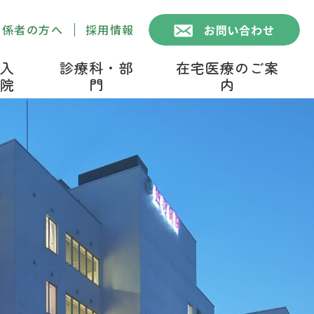
関係者の方へ
採用情報
入
診療科・部
在宅医療のご案
院
門
内