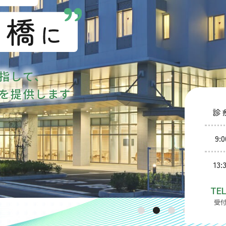
指して、
を提供します
診
9:0
13:
受付
1