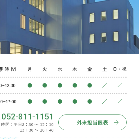
療時間
月
火
水
木
金
土
日・祝
0~12:30
●
●
●
●
●
／
／
30~17:00
●
●
●
●
●
／
／
052-811-1151
外来担当医表
時間：平日8：30 ～ 12：10
3：30 ～ 16：40