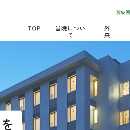
医療
TOP
当院につい
外
て
来