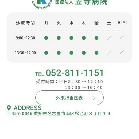
診療時間
月
火
水
木
金
土
日・祝
9:00~12:30
●
●
●
●
●
／
／
13:30~17:00
●
●
●
●
●
／
／
052-811-1151
受付時間：平日8：30 ～ 12：10
13：30 ～ 16：40
外来担当医表
〒457-0046 愛知県名古屋市南区松池町３丁目１９