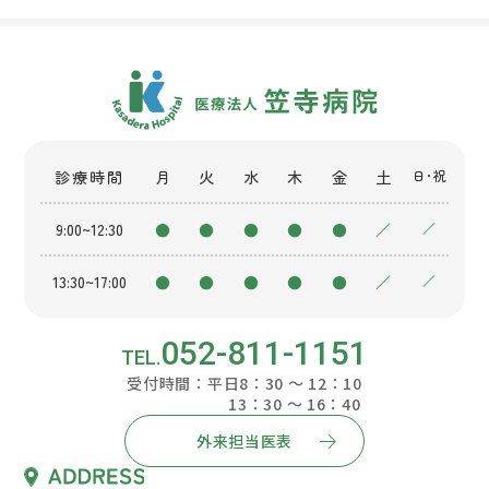
診療時間
月
火
水
木
金
土
日・祝
9:00~12:30
●
●
●
●
●
／
／
13:30~17:00
●
●
●
●
●
／
／
052-811-1151
受付時間：平日8：30 ～ 12：10
13：30 ～ 16：40
外来担当医表