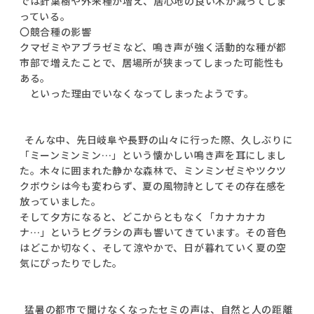
では針葉樹や外来種が増え、居心地の良い木が減ってしま
っている。
〇競合種の影響
クマゼミやアブラゼミなど、鳴き声が強く活動的な種が都
市部で増えたことで、居場所が狭まってしまった可能性も
ある。
といった理由でいなくなってしまったようです。
そんな中、先日岐阜や長野の山々に行った際、久しぶりに
「ミーンミンミン…」という懐かしい鳴き声を耳にしまし
た。木々に囲まれた静かな森林で、ミンミンゼミやツクツ
クボウシは今も変わらず、夏の風物詩としてその存在感を
放っていました。
そして夕方になると、どこからともなく「カナカナカ
ナ…」というヒグラシの声も響いてきています。その音色
はどこか切なく、そして涼やかで、日が暮れていく夏の空
気にぴったりでした。
猛暑の都市で聞けなくなったセミの声は、自然と人の距離