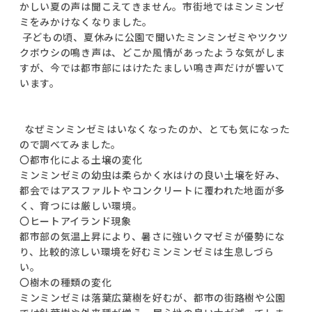
かしい夏の声は聞こえてきません。市街地ではミンミンゼ
ミをみかけなくなりました。
子どもの頃、夏休みに公園で聞いたミンミンゼミやツクツ
クボウシの鳴き声は、どこか風情があったような気がしま
すが、今では都市部にはけたたましい鳴き声だけが響いて
います。
なぜミンミンゼミはいなくなったのか、とても気になった
ので調べてみました。
〇都市化による土壌の変化
ミンミンゼミの幼虫は柔らかく水はけの良い土壌を好み、
都会ではアスファルトやコンクリートに覆われた地面が多
く、育つには厳しい環境。
〇ヒートアイランド現象
都市部の気温上昇により、暑さに強いクマゼミが優勢にな
り、比較的涼しい環境を好むミンミンゼミは生息しづら
い。
〇樹木の種類の変化
ミンミンゼミは落葉広葉樹を好むが、都市の街路樹や公園